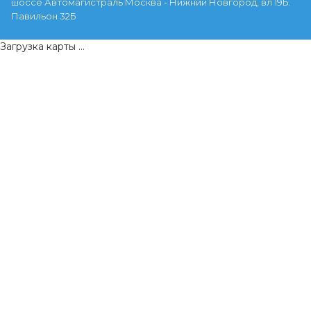
шоссе Автомагистраль Москва - Нижний Новгород, вл 19Б.
Павильон 32Б
Загрузка карты ...