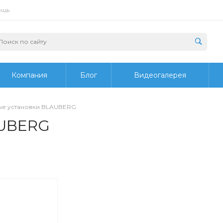
ощь
Компания
Блог
Видеогалерея
ые установки BLAUBERG
AUBERG