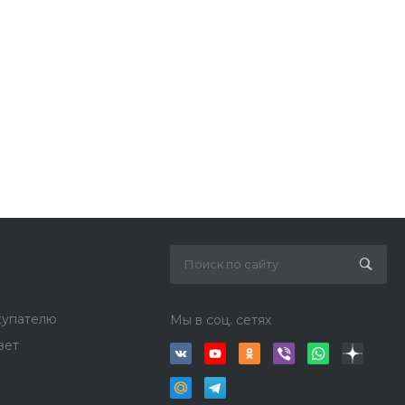
купателю
Мы в соц. сетях
вет