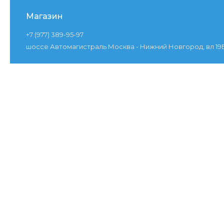
Магазин
+7 (977) 389-95-97
шоссе Автомагистраль Москва - Нижний Новгород, вл 19Б