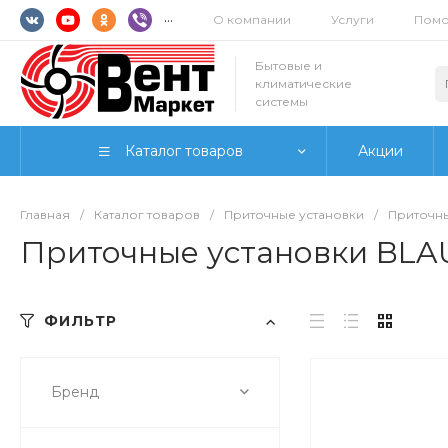
...
О компании
Услуги
Пом
Бытовые и
климатические
системы
Каталог товаров
Акции
Главная
/
Каталог товаров
/
Приточные установки
/
Приточн
Приточные установки BL
ФИЛЬТР
Бренд