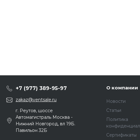
О компании
+7 (977) 389-95-97
zakaz@ventsale.ru
Новости
Статьи
г. Реутов, шоссе
Автомагистраль Москва -
Политика
Нижний Новгород, вл 19Б.
конфиденциал
Павильон 32Б
Сертификаты